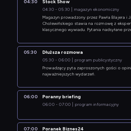
04:30
Stock Show
04:30 - 05:30
magazyn ekonomiczny
Magazyn prowadzony przez Pawła Blajera i 
Cholewińskiego stawia na rozmowę z eksper
klasycznego wywiadu. Pytania nadsyłane prz
przedsiębiorców współtworzą przebieg dysku
05:30
Dłuższa rozmowa
05:30 - 06:00
program publicystyczny
Prowadzący pyta zaproszonych gości o opin
najważniejszych wydarzeń.
06:00
Poranny briefing
06:00 - 07:00
program informacyjny
07:00
Poranek Biznes24