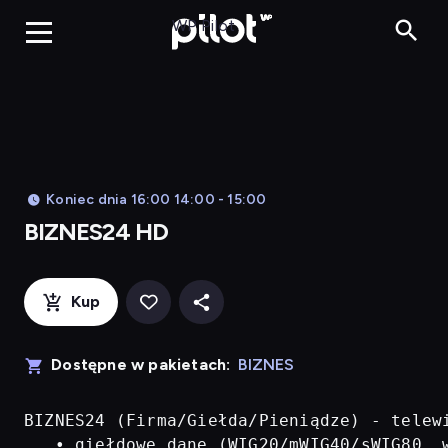
BIZNES24 H
WP Pilot
Koniec dnia 16:00 14:00 - 15:00
BIZNES24 HD
Kup
Dostępne w pakietach:
BIZNES
BIZNES24 (Firma/Giełda/Pieniądze) - telew
   • giełdowe dane (WIG20/mWIG40/sWIG80, w