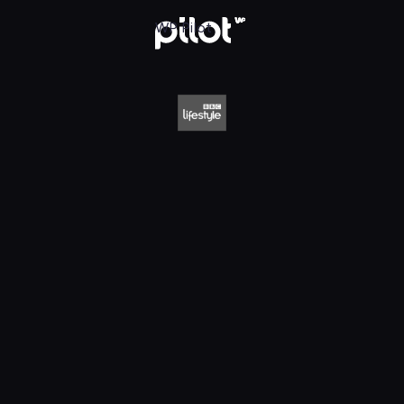
style HD, Oglądaj w WP Pilot
WP Pilot