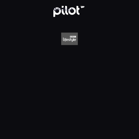
style HD, Oglądaj w WP Pilot
WP Pilot