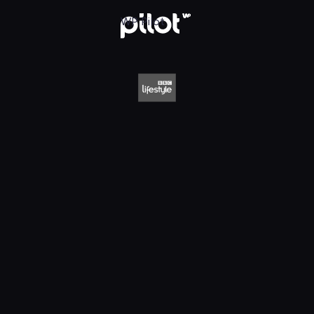
style HD, Oglądaj w WP Pilot
WP Pilot