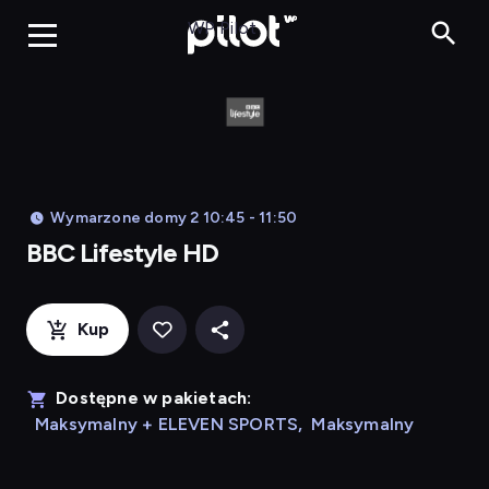
BBC Life
WP Pilot
Wymarzone domy 2 10:45 - 11:50
BBC Lifestyle HD
Kup
Dostępne w pakietach:
Maksymalny + ELEVEN SPORTS
,
Maksymalny