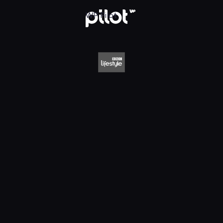
style HD, Oglądaj w WP Pilot
WP Pilot