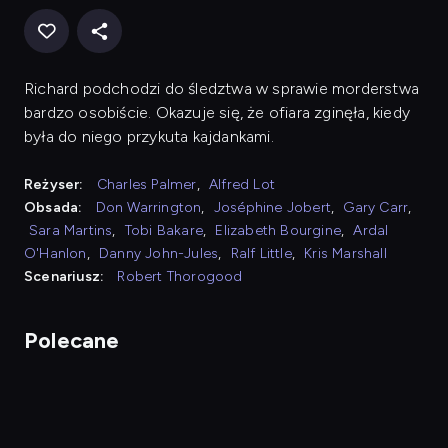
Richard podchodzi do śledztwa w sprawie morderstwa
bardzo osobiście. Okazuje się, że ofiara zginęła, kiedy
była do niego przykuta kajdankami.
Reżyser:
Charles Palmer
,
Alfred Lot
Obsada:
Don Warrington
,
Joséphine Jobert
,
Gary Carr
,
Sara Martins
,
Tobi Bakare
,
Elizabeth Bourgine
,
Ardal
O'Hanlon
,
Danny John-Jules
,
Ralf Little
,
Kris Marshall
Scenariusz:
Robert Thorogood
Polecane