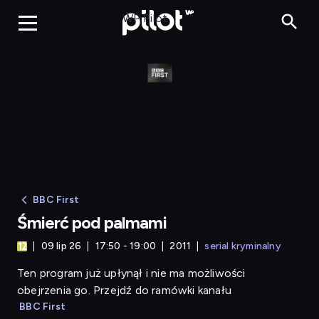
Śmierć pod palmami
WP Pilot
BBC First
Śmierć pod palmami
09 lip 26
17:50 - 19:00
2011
serial kryminalny
Ten program już upłynął i nie ma możliwości
obejrzenia go. Przejdź do ramówki kanału
BBC First