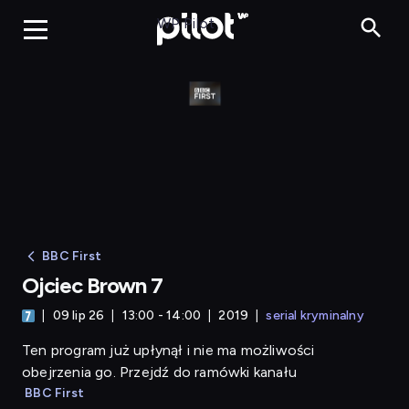
Ojciec Brown 7
WP Pilot
BBC First
Ojciec Brown 7
09 lip 26
13:00 - 14:00
2019
serial kryminalny
Ten program już upłynął i nie ma możliwości
obejrzenia go. Przejdź do ramówki kanału
BBC First