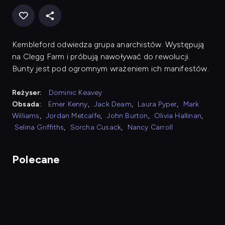
Kembleford odwiedza grupa anarchistów. Występują
na Clegg Farm i próbują nawoływać do rewolucji.
Bunty jest pod ogromnym wrażeniem ich manifestów.
Reżyser:
Dominic Keavey
Obsada:
Emer Kenny
,
Jack Deam
,
Laura Pyper
,
Mark
Williams
,
Jordan Metcalfe
,
John Burton
,
Olivia Hallinan
,
Selina Griffiths
,
Sorcha Cusack
,
Nancy Carroll
Polecane