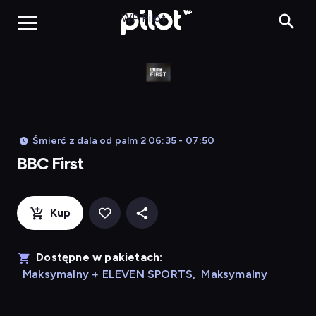
BBC First, Ogląda
WP Pilot
Śmierć z dala od palm 2 06:35 - 07:50
BBC First
Kup
Dostępne w pakietach:
Maksymalny + ELEVEN SPORTS
,
Maksymalny