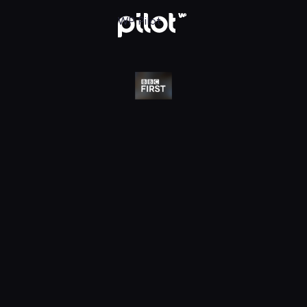
j w WP Pilot
WP Pilot