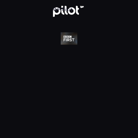
j w WP Pilot
WP Pilot