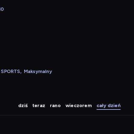
10
N SPORTS
,
Maksymalny
dziś
teraz
rano
wieczorem
cały dzień