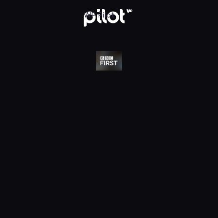
j w WP Pilot
WP Pilot