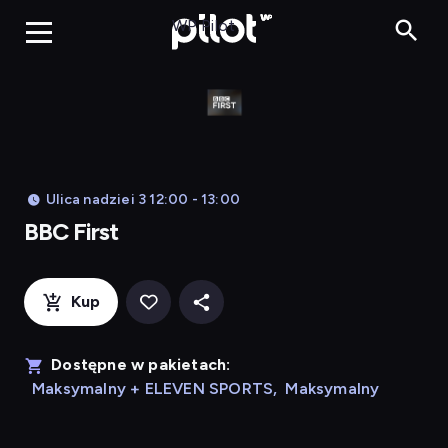
BBC First, Ogląda
WP Pilot
Ulica nadziei 3 12:00 - 13:00
BBC First
Kup
Dostępne w pakietach:
Maksymalny + ELEVEN SPORTS
,
Maksymalny