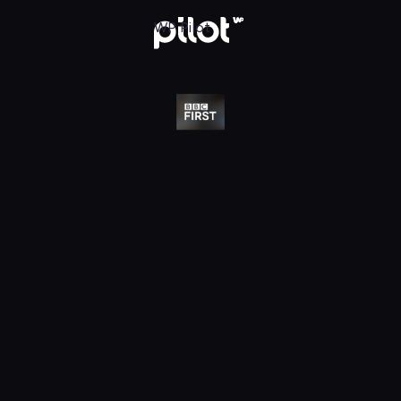
j w WP Pilot
WP Pilot