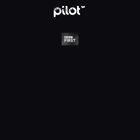
j w WP Pilot
WP Pilot