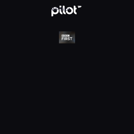
j w WP Pilot
WP Pilot