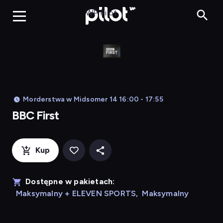
BBC First, Ogląda
WP Pilot
Morderstwa w Midsomer 14 16:00 - 17:55
BBC First
Kup
Dostępne w pakietach:
Maksymalny + ELEVEN SPORTS
,
Maksymalny