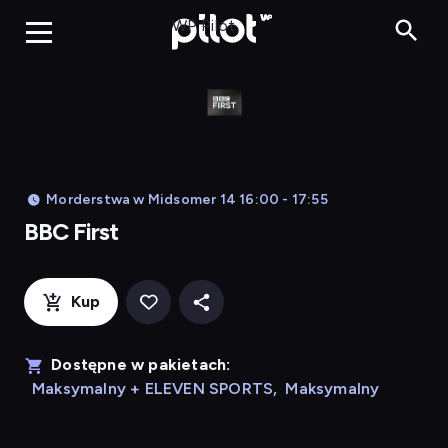
BBC First, Ogląda
WP Pilot
Morderstwa w Midsomer 14 16:00 - 17:55
BBC First
Kup
Dostępne w pakietach:
Maksymalny + ELEVEN SPORTS
,
Maksymalny