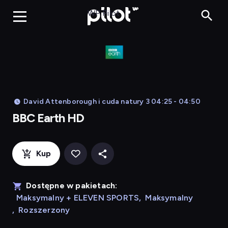
BBC Earth H
WP Pilot
David Attenborough i cuda natury 3 04:25 - 04:50
BBC Earth HD
Kup
Dostępne w pakietach:
Maksymalny + ELEVEN SPORTS
,
Maksymalny
,
Rozszerzony