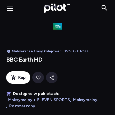
BBC Earth H
WP Pilot
Malownicze trasy kolejowe 5 05:50 - 06:50
BBC Earth HD
Kup
Dostępne w pakietach:
Maksymalny + ELEVEN SPORTS
,
Maksymalny
,
Rozszerzony