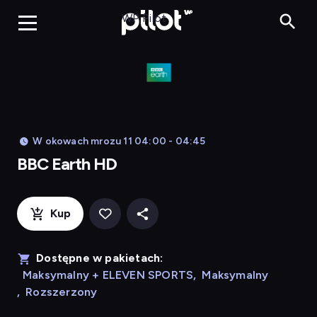
BBC Earth H
WP Pilot
W okowach mrozu 11 04:00 - 04:45
BBC Earth HD
Kup
Dostępne w pakietach:
Maksymalny + ELEVEN SPORTS
,
Maksymalny
,
Rozszerzony