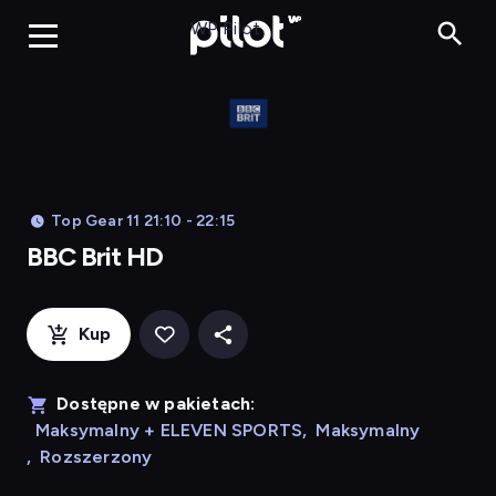
BBC Brit HD, 
WP Pilot
Top Gear 11 21:10 - 22:15
BBC Brit HD
Kup
Dostępne w pakietach:
Maksymalny + ELEVEN SPORTS
,
Maksymalny
,
Rozszerzony