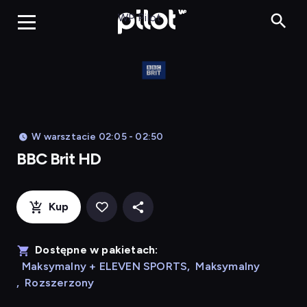
BBC Brit HD, 
WP Pilot
W warsztacie 02:05 - 02:50
BBC Brit HD
Kup
Dostępne w pakietach:
Maksymalny + ELEVEN SPORTS
,
Maksymalny
,
Rozszerzony