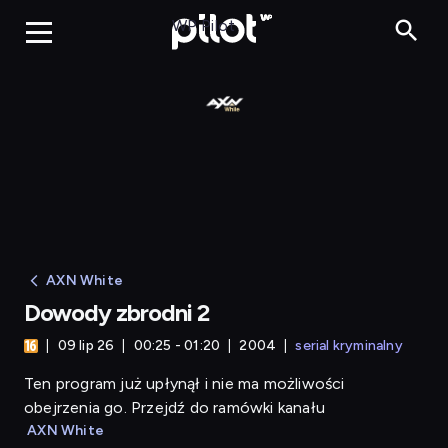
Dowody zbrodni 2
WP Pilot
AXN White
Dowody zbrodni 2
09 lip 26
00:25 - 01:20
2004
serial kryminalny
Ten program już upłynął i nie ma możliwości
obejrzenia go. Przejdź do ramówki kanału
AXN White