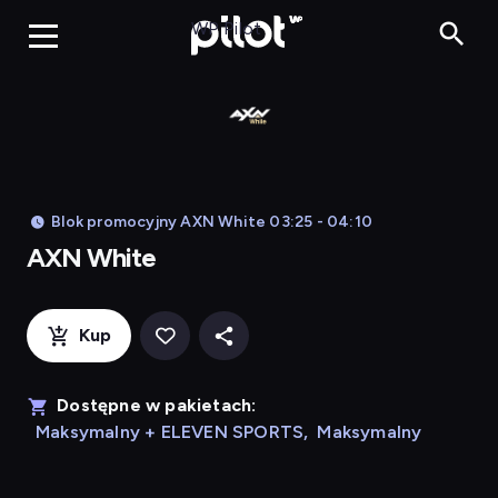
AXN White, Ogl
WP Pilot
Blok promocyjny AXN White 03:25 - 04:10
AXN White
Kup
Dostępne w pakietach:
Maksymalny + ELEVEN SPORTS
,
Maksymalny