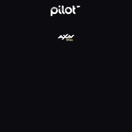
ądaj w WP Pilot
WP Pilot