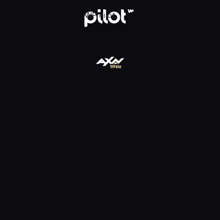
ądaj w WP Pilot
WP Pilot