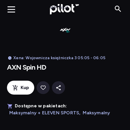
AXN Spin HD,
WP Pilot
Xena: Wojownicza księżniczka 3 05:05 - 06:05
AXN Spin HD
Kup
Dostępne w pakietach:
Maksymalny + ELEVEN SPORTS
,
Maksymalny