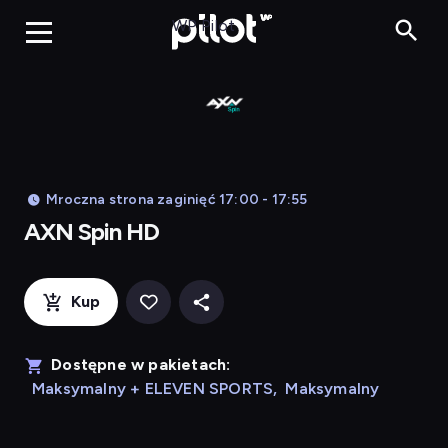
AXN Spin HD,
WP Pilot
Mroczna strona zaginięć 17:00 - 17:55
AXN Spin HD
Kup
Dostępne w pakietach:
Maksymalny + ELEVEN SPORTS
,
Maksymalny