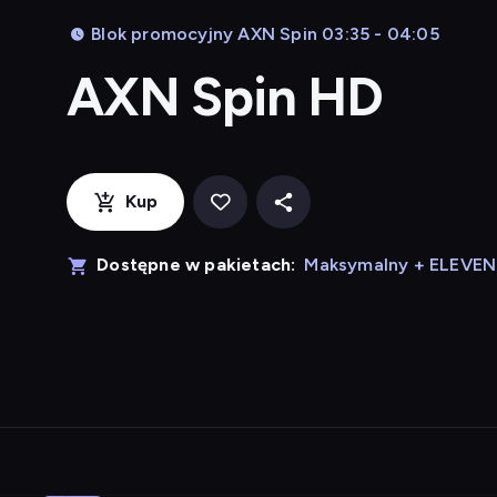
Blok promocyjny AXN Spin 03:35 - 04:05
AXN Spin HD
Kup
Dostępne w pakietach:
Maksymalny + ELEVE