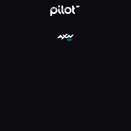
 Oglądaj w WP Pilot
WP Pilot