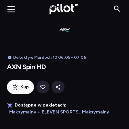
AXN Spin HD,
WP Pilot
Detektyw Murdoch 10 06:05 - 07:05
AXN Spin HD
Kup
Dostępne w pakietach:
Maksymalny + ELEVEN SPORTS
,
Maksymalny