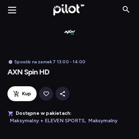
AXN Spin HD,
WP Pilot
Sposób na zamek 7 13:00 - 14:00
AXN Spin HD
Kup
Dostępne w pakietach:
Maksymalny + ELEVEN SPORTS
,
Maksymalny