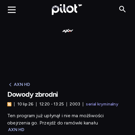
Dowody zbrodni
WP Pilot
AXN HD
Dowody zbrodni
10 lip 26
12:20 - 13:25
2003
serial kryminalny
Ten program już upłynął i nie ma możliwości
obejrzenia go. Przejdź do ramówki kanału
AXN HD