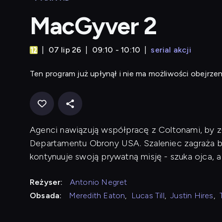
MacGyver 2
07 lip 26
09:10 - 10:10
serial akcji
Ten program już upłynął i nie ma możliwości obejrzen
Agenci nawiązują współpracę z Coltonami, by zł
Departamentu Obrony USA. Szaleniec zagraża 
kontynuuje swoją prywatną misję - szuka ojca, 
Reżyser:
Antonio Negret
Obsada:
Meredith Eaton
,
Lucas Till
,
Justin Hires
,