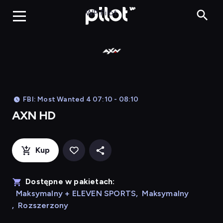
AXN HD, Oglądaj 
WP Pilot
FBI: Most Wanted 4 07:10 - 08:10
AXN HD
Kup
Dostępne w pakietach:
Maksymalny + ELEVEN SPORTS
,
Maksymalny
,
Rozszerzony