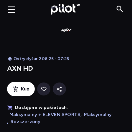
AXN HD, Oglądaj 
WP Pilot
Ostry dyżur 2 06:25 - 07:25
AXN HD
Kup
Dostępne w pakietach:
Maksymalny + ELEVEN SPORTS
,
Maksymalny
,
Rozszerzony