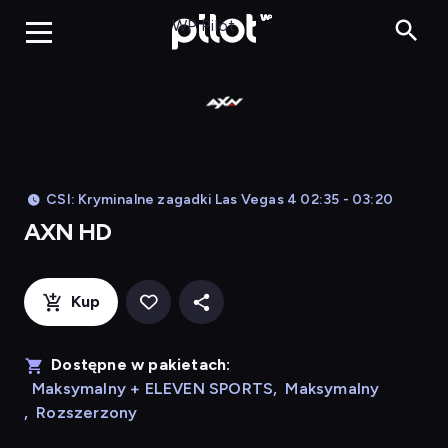
AXN HD, Oglądaj 
WP Pilot
CSI: Kryminalne zagadki Las Vegas 4 02:35 - 03:20
AXN HD
Kup
Dostępne w pakietach:
Maksymalny + ELEVEN SPORTS
,
Maksymalny
,
Rozszerzony