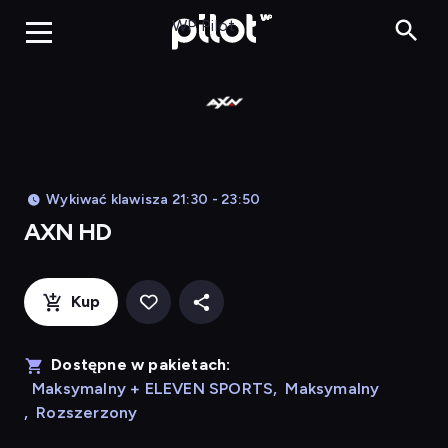
AXN HD, Oglądaj 
WP Pilot
Wykiwać klawisza 21:30 - 23:50
AXN HD
Kup
Dostępne w pakietach:
Maksymalny + ELEVEN SPORTS
,
Maksymalny
,
Rozszerzony