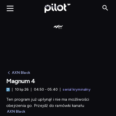
Magnum 4
WP Pilot
AXN Black
Magnum 4
10 lip 26
04:50 - 05:40
serial kryminalny
Ten program już upłynął i nie ma możliwości
obejrzenia go. Przejdź do ramówki kanału
AXN Black