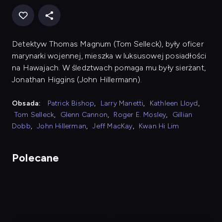
Detektyw Thomas Magnum (Tom Selleck), były oficer
marynarki wojennej, mieszka w luksusowej posiadłości
na Hawajach. W śledztwach pomaga mu były sierżant,
Jonathan Higgins (John Hillermann).
Obsada:
Patrick Bishop
,
Larry Manetti
,
Kathleen Lloyd
,
Tom Selleck
,
Glenn Cannon
,
Roger E. Mosley
,
Gillian
Dobb
,
John Hillerman
,
Jeff MacKay
,
Kwan Hi Lim
Polecane