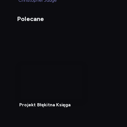
Christopher Judge
Polecane
nagranie
z
tv
Projekt Błękitna Księga