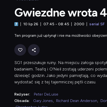
Gwiezdne wrota 4
10 lip 26
07:45 - 08:45
2000
serial SF
Ten program już upłynął i nie ma możliwości obejrzen
SG1 przeszukuje ruiny. Na miejscu załoga spoty
badaniem. Teal'q i O'Neil zostają uderzeni pol
dziesięć godzin. Jako jedyni pamiętają, co wyd
wydostać się z tej tajemniczej pętli czasu.
Reżyser:
Peter DeLuise
Obsada:
Gary Jones
,
Richard Dean Anderson
,
Don