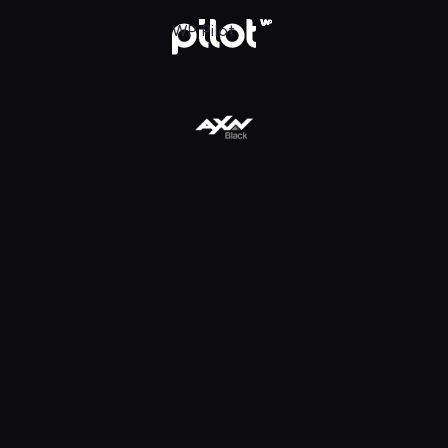
daj w WP Pilot
WP Pilot