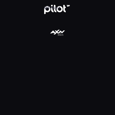
daj w WP Pilot
WP Pilot