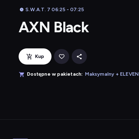
S.W.A.T. 7 06:25 - 07:25
AXN Black
Kup
Dostępne w pakietach:
Maksymalny + ELEVE