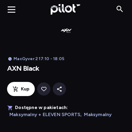
AXN Black, Oglą
WP Pilot
MacGyver 2 17:10 - 18:05
AXN Black
Kup
Dostępne w pakietach:
Maksymalny + ELEVEN SPORTS
,
Maksymalny