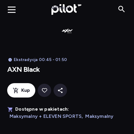
AXN Black, Oglą
WP Pilot
Ekstradycja 00:45 - 01:50
AXN Black
Kup
Dostępne w pakietach:
Maksymalny + ELEVEN SPORTS
,
Maksymalny