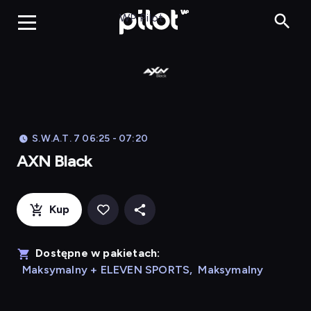
AXN Black, Oglą
WP Pilot
S.W.A.T. 7 06:25 - 07:20
AXN Black
Kup
Dostępne w pakietach:
Maksymalny + ELEVEN SPORTS
,
Maksymalny