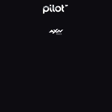
daj w WP Pilot
WP Pilot