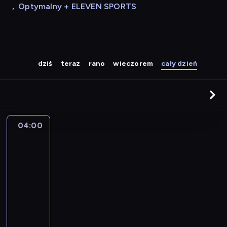
,
Optymalny + ELEVEN SPORTS
dziś
teraz
rano
wieczorem
cały dzień
04:00
Hmmm...
04:00
-
04:10
program
rozrywkowy
P
r
o
g