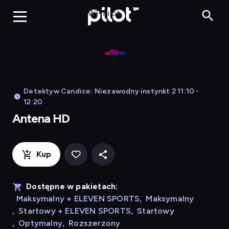
Antena HD, Ogl
WP Pilot
Detektyw Candice: Niezawodny instynkt 2 11:10 -
12:20
Antena HD
Kup
Dostępne w pakietach:
Maksymalny + ELEVEN SPORTS
,
Maksymalny
,
Startowy + ELEVEN SPORTS
,
Startowy
,
Optymalny
,
Rozszerzony