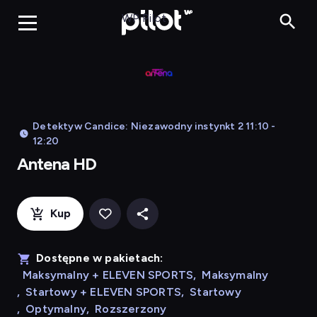
Antena HD, Ogl
WP Pilot
Detektyw Candice: Niezawodny instynkt 2 11:10 -
12:20
Antena HD
Kup
Dostępne w pakietach:
Maksymalny + ELEVEN SPORTS
,
Maksymalny
,
Startowy + ELEVEN SPORTS
,
Startowy
,
Optymalny
,
Rozszerzony