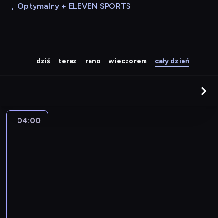
,
Optymalny + ELEVEN SPORTS
dziś
teraz
rano
wieczorem
cały dzień
04:00
Hmmm...
04:00
-
04:10
program
rozrywkowy
P
r
o
g