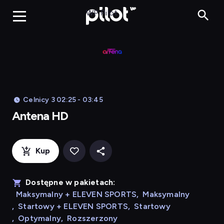
Antena HD, Ogl
WP Pilot
Celnicy 3 02:25 - 03:45
Antena HD
Kup
Dostępne w pakietach:
Maksymalny + ELEVEN SPORTS
,
Maksymalny
,
Startowy + ELEVEN SPORTS
,
Startowy
,
Optymalny
,
Rozszerzony