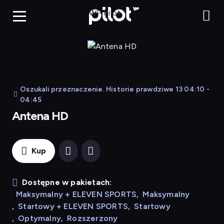
Antena HD, Ogl
WP Pilot
Oszukali przeznaczenie. Historie prawdziwe 13 04:10 -
04:45
Antena HD
Kup
Dostępne w pakietach:
Maksymalny + ELEVEN SPORTS
,
Maksymalny
,
Startowy + ELEVEN SPORTS
,
Startowy
,
Optymalny
,
Rozszerzony