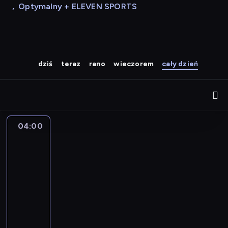
,
Optymalny + ELEVEN SPORTS
dziś
teraz
rano
wieczorem
cały dzień
04:00
Hmmm...
04:00
-
04:10
program
rozrywkowy
P
r
o
g